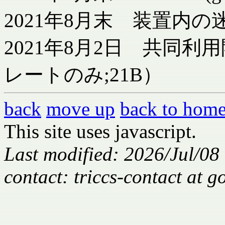
2021年8月末 装置内
2021年8月2日 共同利
レートのみ;21B）
back
move up
back to hom
This site uses javascript.
Last modified: 2026/Jul/08
contact: triccs-contact at 